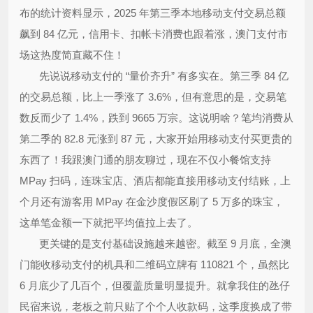
布的统计资料显示，2025 年第三季本地移动支付交易总额
飙到 84 亿元，信用卡、扣帐卡消费也跟着涨，澳门支付市
场这热度简直藏不住！
先说说移动支付的 “量价齐升” 有多实在。第三季 84 亿
的交易总额，比上一季涨了 3.6%，但有意思的是，交易笔
数反而少了 1.4%，跌到 9665 万宗。这说明啥？笔均消费从
第二季的 82.8 元涨到 87 元，大家开始用移动支付买更贵的
东西了！我跟澳门通的朋友聊过，现在不仅小餐馆支持
MPay 扫码，连珠宝店、酒店都能直接用移动支付结账，上
个月还有游客用 MPay 在金沙度假区刷了 5 万多的珠宝，
这单笔金额一下就把平均值拉上去了。
更关键的是支付基础设施越来越密。截至 9 月底，全澳
门能收移动支付的机具和二维码立牌有 110821 个，虽然比
6 月底少了几百个，但覆盖质量明显提升。就拿我住的氹仔
民宿来说，老板之前只贴了个个人收款码，这季度换成了带