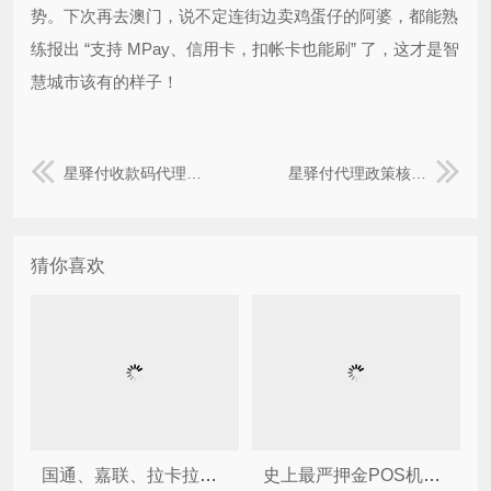
势。下次再去澳门，说不定连街边卖鸡蛋仔的阿婆，都能熟
练报出 “支持 MPay、信用卡，扣帐卡也能刷” 了，这才是智
慧城市该有的样子！
星驿付收款码代理政策 2026 更新，收银系统 + 码牌打包推。
星驿付代理政策核心福利，收银系统 + 下级代理权限全开。
猜你喜欢
国通、嘉联、拉卡拉三大商家收款码官方后台都是什么？
史上最严押金POS机处罚落地！拉卡拉、嘉联等多家公司紧急发文！